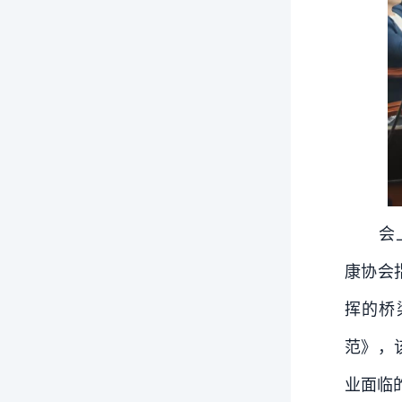
会
康协会
挥的桥
范》，
业面临